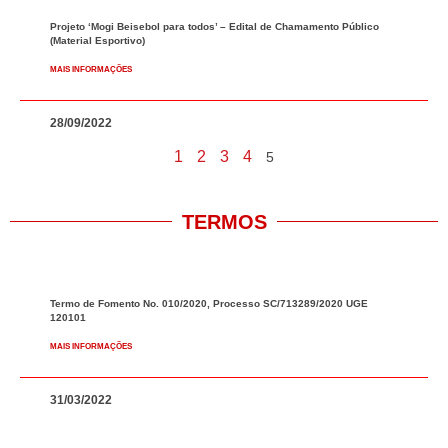
Projeto ‘Mogi Beisebol para todos’ – Edital de Chamamento Público
(Material Esportivo)
MAIS INFORMAÇÕES
28/09/2022
1
2
3
4
5
TERMOS
Termo de Fomento No. 010/2020, Processo SC/713289/2020 UGE
120101
MAIS INFORMAÇÕES
31/03/2022