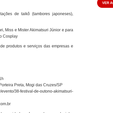
VER 
tações de taikô (tambores japoneses),
, Miss e Mister Akimatsuri Júnior e para
so Cosplay
 de produtos e serviços das empresas e
1h
Porteira Preta, Mogi das Cruzes/SP
evento/38-festival-de-outono-akimatsuri-
com.br