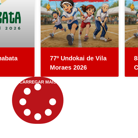
nabata
77º Undokai de Vila
8
Moraes 2026
C
CARREGAR MAIS