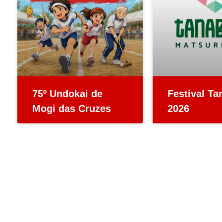
75º Undokai de
Festival Ta
Mogi das Cruzes
2026