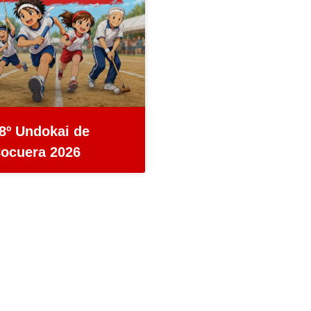
8º Undokai de
ocuera 2026