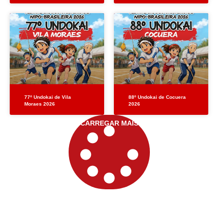
77º Undokai de Vila
88º Undokai de Cocuera
Moraes 2026
2026
CARREGAR MAIS