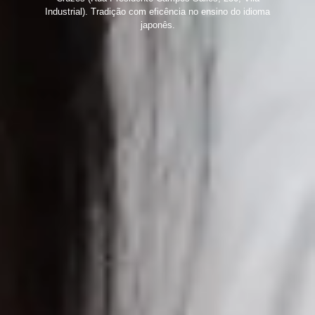
Industrial). Tradição com eficência no ensino do idioma
japonês.