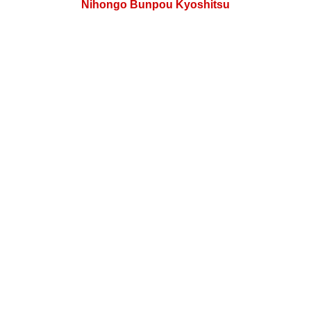
Nihongo Bunpou Kyoshitsu
Site de estudo da gramática japonesa
Nihongo Genki Online
Site de estudo de nível básico da língua japonesa
Tadashii Nihongo