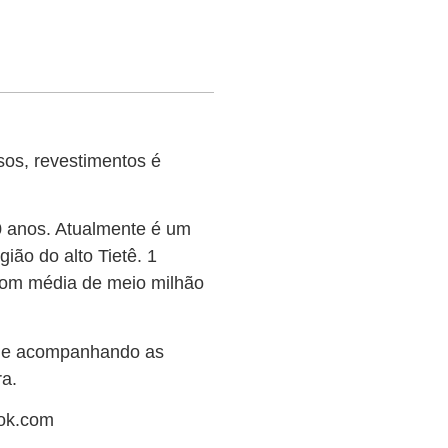
sos, revestimentos é
 anos. Atualmente é um
ião do alto Tietê. 1
Com média de meio milhão
o e acompanhando as
ra.
ook.com